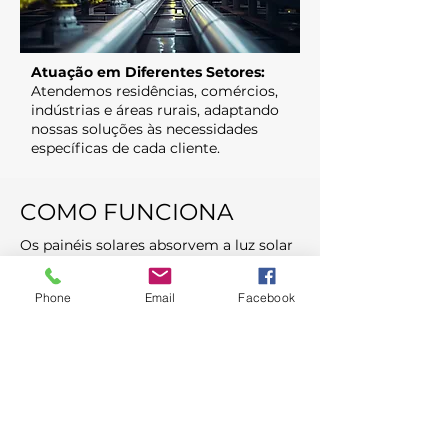
Atuação em Diferentes Setores:
Atendemos residências, comércios,
indústrias e áreas rurais, adaptando
nossas soluções às necessidades
específicas de cada cliente.
COMO FUNCIONA
Os painéis solares absorvem a luz solar
e a transformam em energia elétrica
em forma de corrente contínua (CC).
Phone
Email
Facebook
Essa energia é prontamente utilizada
em sua residência ou estabelecimento,
resultando em economia imediata no
consumo de eletricidade.
Em caso de produção excedente, o
excedente é direcionado para a rede
elétrica da concessionária, gerando