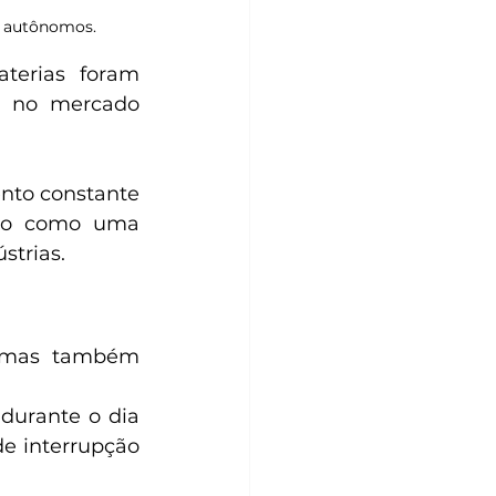
e autônomos.
erias foram 
e no mercado 
nto constante 
aço como uma 
strias.
 mas também 
urante o dia 
 interrupção 