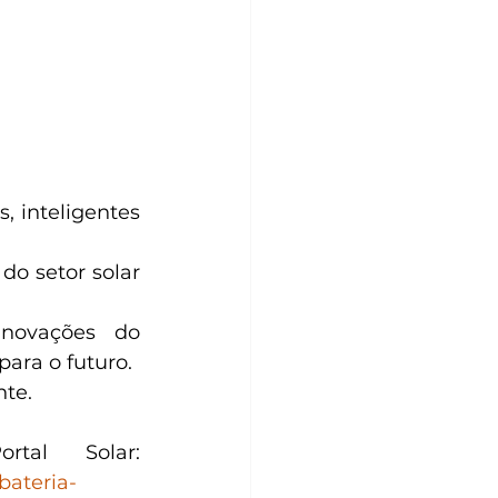
 inteligentes 
 setor solar 
novações do 
ara o futuro.
nte.
Conteúdo baseado em matéria publicada pelo Portal Solar: 
bateria-