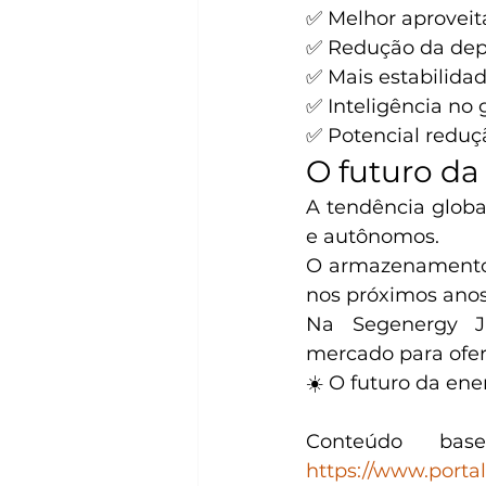
✅ Melhor aproveit
✅ Redução da depe
✅ Mais estabilidad
✅ Inteligência no
✅ Potencial reduç
O futuro da
A tendência globa
e autônomos.
O armazenamento d
nos próximos anos
Na Segenergy J
mercado para ofer
☀️ O futuro da ene
https://www.porta