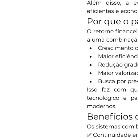
Além disso, a e
eficientes e econ
Por que o p
O retorno finance
a uma combinação
Crescimento da
Maior eficiênc
Redução gradu
Maior valoriz
Busca por prev
Isso faz com qu
tecnológico e pa
modernos.
Benefícios
Os sistemas com b
✅ Continuidade en