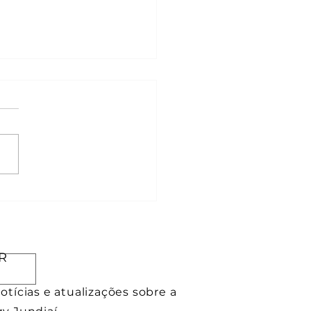
as instalação energia
r: guia completo para
ê começar hoje
R
tícias e atualizações sobre a