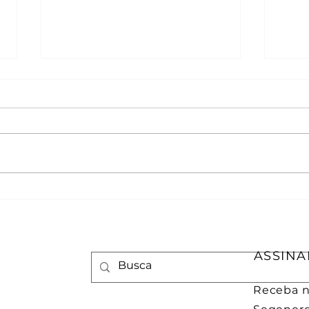
Como ocorre o
Etap
funcionamento da
sola
energia solar
voc
ASSINA
Receba no