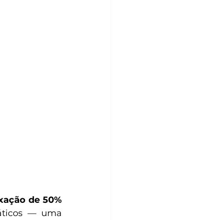
xação de 50% 
áticos — uma 