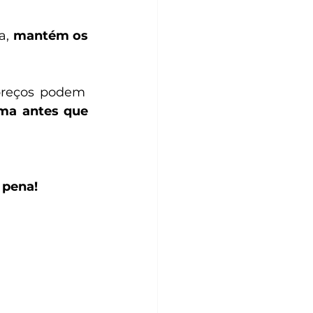
, 
mantém os 
ma antes que 
 pena!