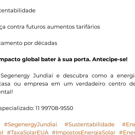
stentabilidade
nça contra futuros aumentos tarifários
orçamento por décadas⠀
mpacto global bater à sua porta. Antecipe-se!
 ⠀
 casa ou empresa em um verdadeiro centro de
ntal! ⠀
specializado: 11 99708-9550 ⠀
#SegenergyJundiaí
#Sustentabilidade
#Ene
el
#TaxaSolarEUA
#ImpostosEnergiaSolar
#Ener