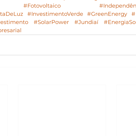
#Fotovoltaico
#Independên
taDeLuz
#InvestimentoVerde
#GreenEnergy
#
vestimento
#SolarPower
#Jundiaí
#EnergiaSo
resarial