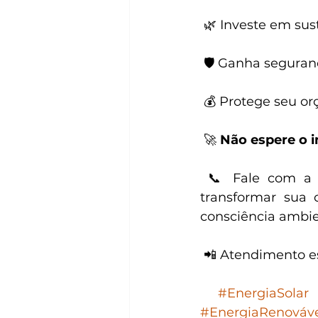
 🌿 Investe em su
 🛡️ Ganha segura
 💰 Protege seu 
 🚀 
Não espere o i
 📞 Fale com a Segenergy Jundiaí e descubra como a energia solar pode 
transformar sua
consciência ambie
 📲 Atendimento e
#EnergiaSolar
#EnergiaRenováv