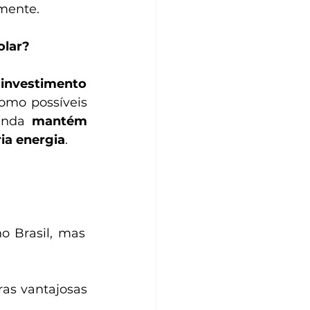
mente.
olar?
investimento 
omo possíveis 
inda 
mantém 
ia energia
.