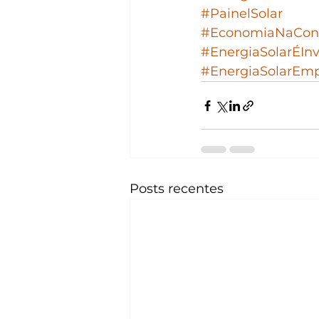
#PainelSolar
#EconomiaNaCon
#EnergiaSolarÉIn
#EnergiaSolarEmp
Posts recentes