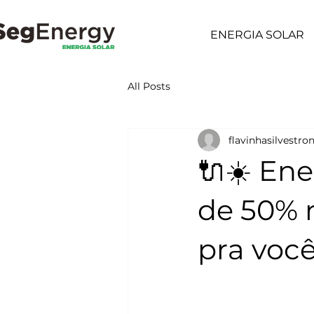
ENERGIA SOLAR
All Posts
flavinhasilvestro
🔌☀️ Ene
de 50% n
pra você