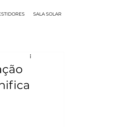
ESTIDORES
SALA SOLAR
xação
nifica