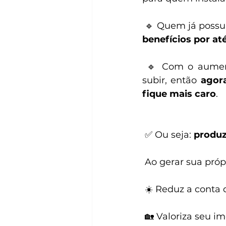
 🔹 Quem já possu
benefícios por at
 🔹 Com o aumento global na demanda por energia limpa, os preços podem 
subir, então 
agor
fique mais caro
.
 ✅ Ou seja: 
produz
 Ao gerar sua pró
 ☀️ Reduz a conta
 🏡 Valoriza seu i