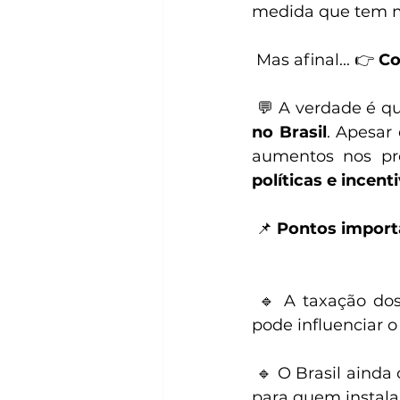
medida que tem m
 Mas afinal... 👉 
Co
 💬 A verdade é q
no Brasil
. Apesar
aumentos nos pre
políticas e incen
 📌 
Pontos importa
 🔹 A taxação dos EUA não tem efeito direto sobre os impostos no Brasil, mas 
pode influenciar o
 🔹 O Brasil ainda oferece isenção de ICMS em alguns estados e regras vantajosas 
para quem instala