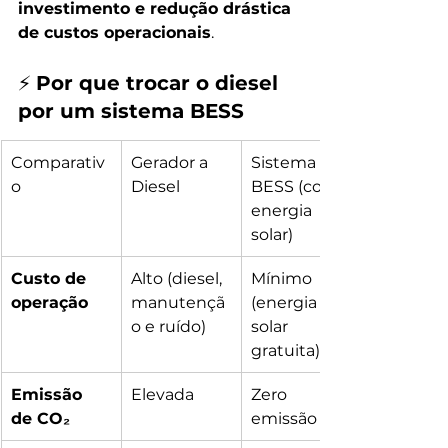
investimento e redução drástica 
de custos operacionais
.
⚡ 
Por que trocar o diesel 
por um sistema BESS
Comparativ
Gerador a 
Sistema 
o
Diesel
BESS (com 
energia 
solar)
Custo de 
Alto (diesel, 
Mínimo 
operação
manutençã
(energia 
o e ruído)
solar 
gratuita)
Emissão 
Elevada
Zero 
de CO₂
emissão