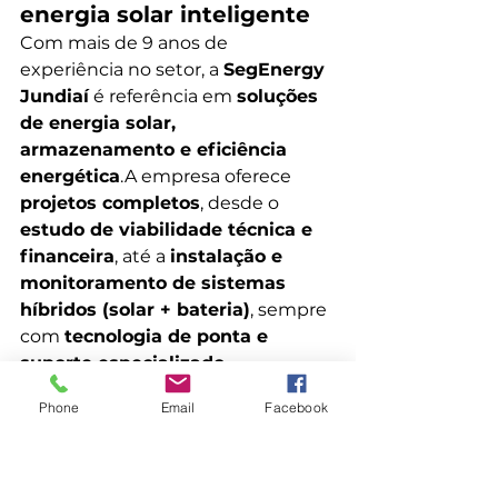
energia solar inteligente
Com mais de 9 anos de 
experiência no setor, a 
SegEnergy 
Jundiaí
 é referência em 
soluções 
de energia solar, 
armazenamento e eficiência 
energética
.A empresa oferece 
projetos completos
, desde o 
estudo de viabilidade técnica e 
financeira
, até a 
instalação e 
monitoramento de sistemas 
híbridos (solar + bateria)
, sempre 
com 
tecnologia de ponta e 
suporte especializado.
Phone
Email
Facebook
🚀 
Quer saber se o BESS é 
viável para substituir o 
seu gerador a diesel?