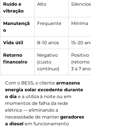
Ruído e 
Alto
Silencioso
vibração
Manutençã
Frequente
Mínima
o
Vida útil
8–10 anos
15–20 anos
Retorno 
Negativo 
Positivo 
financeiro
(custo 
(retorno em 
contínuo)
3 a 7 anos)
Com o BESS, o cliente 
armazena 
energia solar excedente durante 
o dia
 e a utiliza à noite ou em 
momentos de falha da rede 
elétrica — eliminando a 
necessidade de manter 
geradores 
a diesel
 em funcionamento 