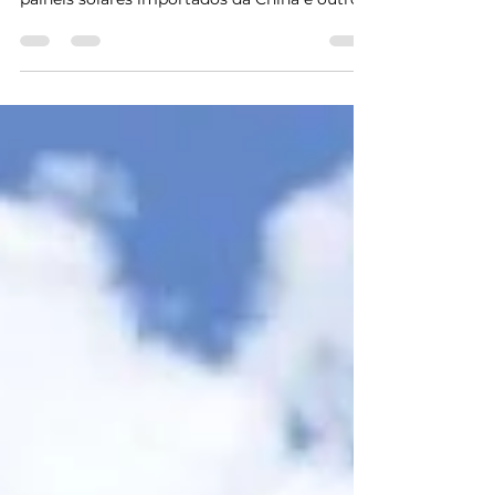
Nos últimos dias, o governo dos Estados
Unidos anunciou uma taxação de 50% sobre
painéis solares importados da China e outros
países...